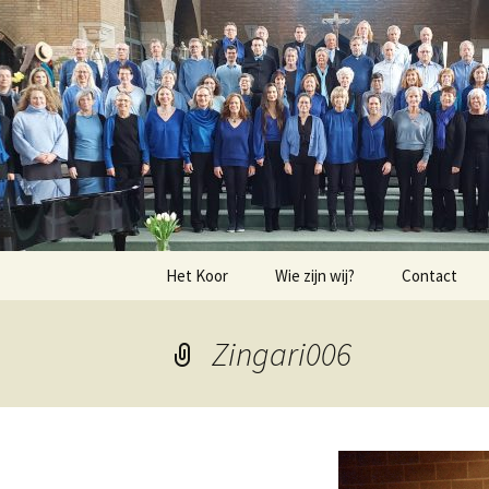
Kantilene 
Spring
Het Koor
Wie zijn wij?
Contact
naar
inhoud
Zingari006