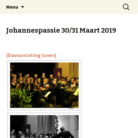
Spring
Zoeken
Kantilene Koor Aalst
Menu
naar
naar:
inhoud
Johannespassie 30/31 Maart 2019
[Diavoorstelling tonen]