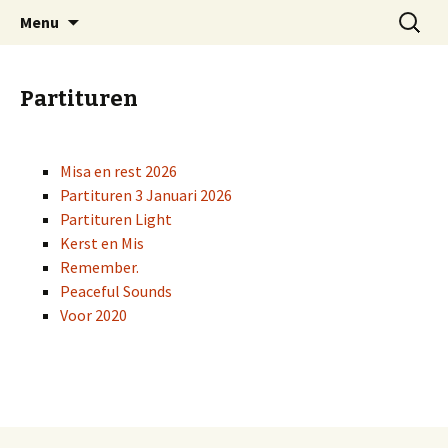
Spring
Zoeken
Kantilene Koor Aalst
Menu
naar
naar:
inhoud
Partituren
Misa en rest 2026
Partituren 3 Januari 2026
Partituren Light
Kerst en Mis
Remember.
Peaceful Sounds
Voor 2020