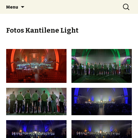
Spring
Zoeken
Kantilene Koor Aalst
Menu
naar
naar:
inhoud
Fotos Kantilene Light